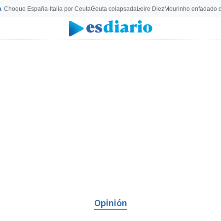
a
Choque España-Italia por Ceuta
Ceuta colapsada
Leire Diez
Mourinho enfadado c
Opinión