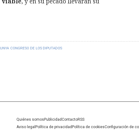
 viable
, y en su pecado llevarán su
LUNYA
CONGRESO DE LOS DIPUTADOS
Quiénes somos
Publicidad
Contacto
RSS
Aviso legal
Política de privacidad
Política de cookies
Configuración de c