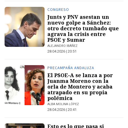
CONGRESO
Junts y PNV asestan un
nuevo golpe a Sánchez:
otro decreto tumbado que
agrava la crisis entre
PSOE y Sumar
ALEJANDRO IBÁÑEZ
28.04.2026 | 20:51
PRECAMPAÑA ANDALUZA
El PSOE-A se lanza a por
Juanma Moreno con la
orla de Montero y acaba
atrapado en su propia
polémica
ALBA MOLINA LÓPEZ
28.04.2026 | 20:41
Esto es lo que pasa si