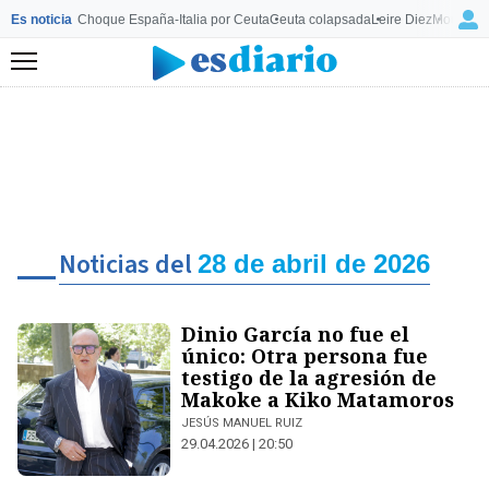
Es noticia
Choque España-Italia por Ceuta
Ceuta colapsada
Leire Diez
Mourinho
Menú
Noticias del
28 de abril de 2026
Dinio García no fue el
único: Otra persona fue
testigo de la agresión de
Makoke a Kiko Matamoros
JESÚS MANUEL RUIZ
29.04.2026 | 20:50