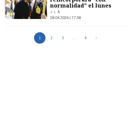
normalidad" el lunes
J. L. A.
28.04.2026 | 17:58
1
2
3
…
6
›