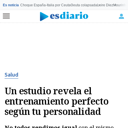
Es noticia
Choque España-Italia por Ceuta
Ceuta colapsada
Leire Diez
Mourinho
Menú
Salud
Un estudio revela el
entrenamiento perfecto
según tu personalidad
No todos rendimos igual
con el mismo