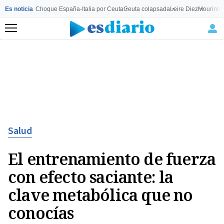
Es noticia
Choque España-Italia por Ceuta
Ceuta colapsada
Leire Diez
Mourinho
Menú
Salud
El entrenamiento de fuerza
con efecto saciante: la
clave metabólica que no
conocías