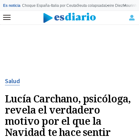
Es noticia
Choque España-Italia por Ceuta
Ceuta colapsada
Leire Diez
Mourinho
Menú
Salud
Lucía Carchano, psicóloga,
revela el verdadero
motivo por el que la
Navidad te hace sentir