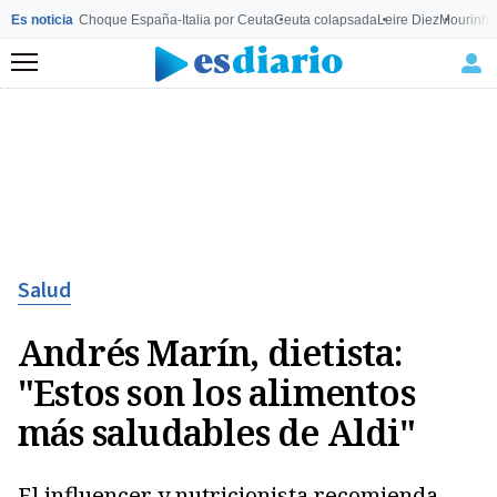
Es noticia
Choque España-Italia por Ceuta
Ceuta colapsada
Leire Diez
Mourinho
Menú
Salud
Andrés Marín, dietista:
"Estos son los alimentos
más saludables de Aldi"
El influencer y nutricionista recomienda