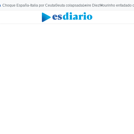
a
Choque España-Italia por Ceuta
Ceuta colapsada
Leire Diez
Mourinho enfadado c