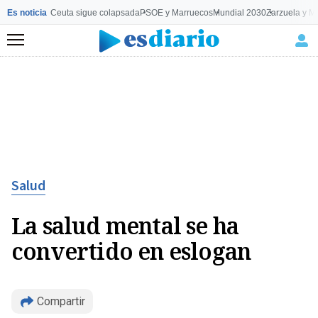
Es noticia
Ceuta sigue colapsada
PSOE y Marruecos
Mundial 2030
Zarzuela y M
Menú
Salud
La salud mental se ha
convertido en eslogan
Compartir