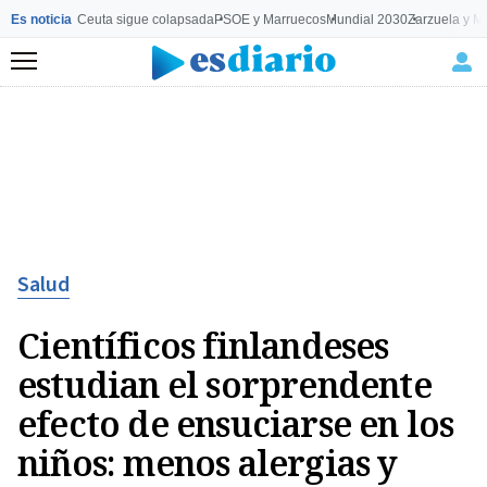
Es noticia
Ceuta sigue colapsada
PSOE y Marruecos
Mundial 2030
Zarzuela y M
Menú
Salud
Científicos finlandeses
estudian el sorprendente
efecto de ensuciarse en los
niños: menos alergias y