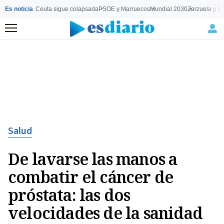
Es noticia
Ceuta sigue colapsada
PSOE y Marruecos
Mundial 2030
Zarzuela y M
Menú
Salud
De lavarse las manos a
combatir el cáncer de
próstata: las dos
velocidades de la sanidad