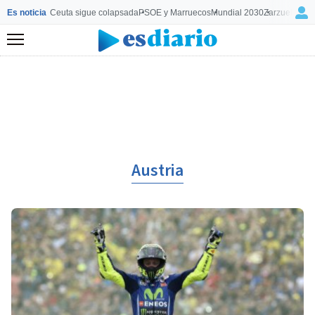
Es noticia
Ceuta sigue colapsada
PSOE y Marruecos
Mundial 2030
Zarzuela y M
Menú
Austria