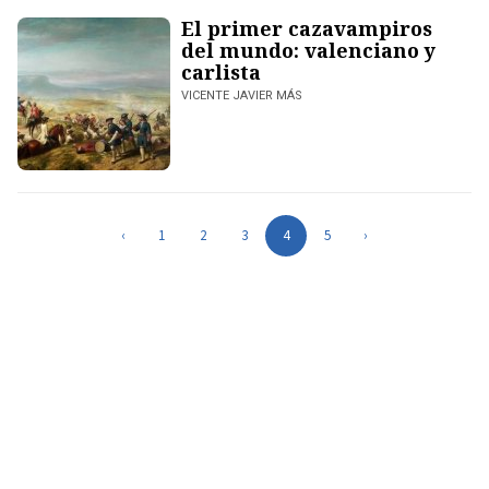
El primer cazavampiros
del mundo: valenciano y
carlista
VICENTE JAVIER MÁS
‹
1
2
3
4
5
›