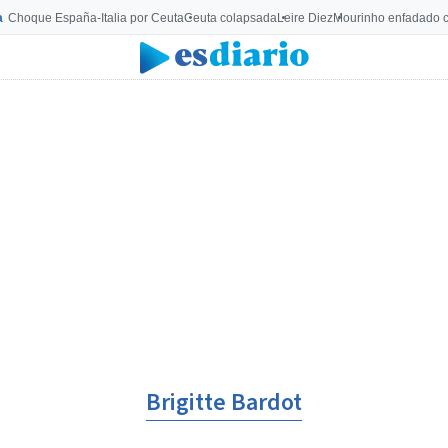
a
Choque España-Italia por Ceuta
Ceuta colapsada
Leire Diez
Mourinho enfadado c
Brigitte Bardot