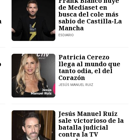
Frank Blanco huye
de Mediaset en
busca del cole más
a
sabio de Castilla-La
Mancha
ESDIARIO
Patricia Cerezo
o
llega al mundo que
tanto odia, el del
Corazón
JESÚS MANUEL RUIZ
Jesús Manuel Ruiz
sale victorioso de la
batalla judicial
contra la TV