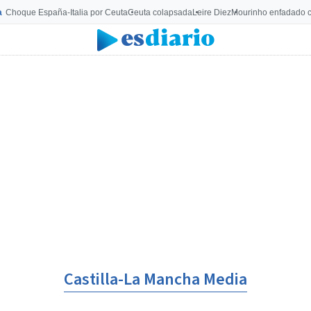
a
Choque España-Italia por Ceuta
Ceuta colapsada
Leire Diez
Mourinho enfadado c
Castilla-La Mancha Media