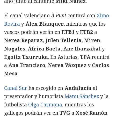
año junto al cantante
Miki Núñez
.
El canal valenciano
À Punt
contará con
Ximo
Rovira
y
Àlex Blanquer
, mientras que los
vascos podrán verán en
ETB1
y
ETB2
a
Nerea Reparaz
,
Julen Telleria
,
Miren
Nogales
,
África Baeta
,
Ane Ibarzabal
y
Egoitz Txurruka
. En Asturias,
TPA
reunirá
a
Ana Francisco
,
Nerea Vázquez
y
Carlos
Mesa
.
Canal Sur
ha escogido en
Andalucía
al
presentador y humorista
Manu Sánchez
y la
futbolista
Olga Carmona
, mientras los
gallegos podrán ver en
TVG
a
Xosé Ramón