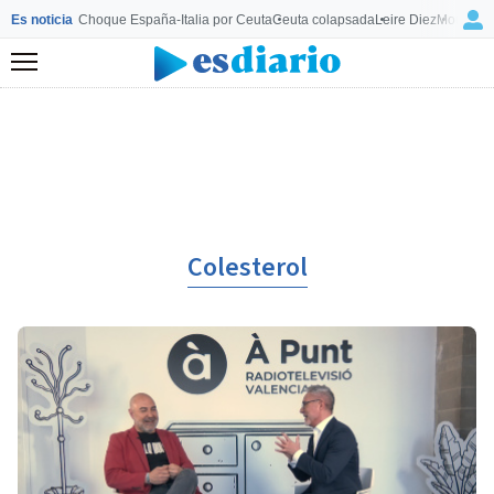
Es noticia
Choque España-Italia por Ceuta
Ceuta colapsada
Leire Diez
Mourinho
Menú
Colesterol