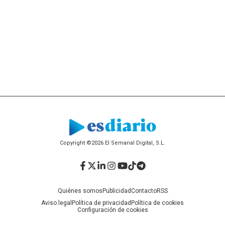
Copyright ©2026 El Semanal Digital, S.L.
Facebook
Twitter
LinkedIn
Instagram
YouTube
TikTok
Telegram
Quiénes somos
Publicidad
Contacto
RSS
Aviso legal
Política de privacidad
Política de cookies
Configuración de cookies