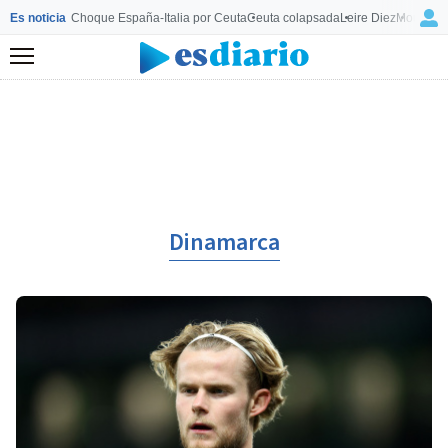
Es noticia
Choque España-Italia por Ceuta
Ceuta colapsada
Leire Diez
Mourinho
Menú
Dinamarca