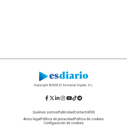
Copyright ©2026 El Semanal Digital, S.L.
Facebook
Twitter
LinkedIn
Instagram
YouTube
TikTok
Telegram
Quiénes somos
Publicidad
Contacto
RSS
Aviso legal
Política de privacidad
Política de cookies
Configuración de cookies