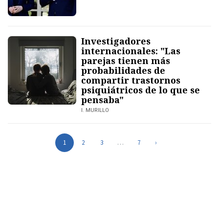
Investigadores
internacionales: "Las
parejas tienen más
probabilidades de
compartir trastornos
psiquiátricos de lo que se
pensaba"
I. MURILLO
1
2
3
…
7
›