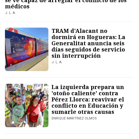
se ve capaz de arreglar el conflicto de los
médicos
J. L. A.
TRAM d'Alacant no
dormirá en Hogueras: La
Generalitat anuncia seis
días seguidos de servicio
sin interrupción
J. L. A.
La izquierda prepara un
'otoño caliente' contra
Pérez Llorca: reavivar el
conflicto en Educación y
sumarle otras causas
ENRIQUE MARTÍNEZ OLMOS