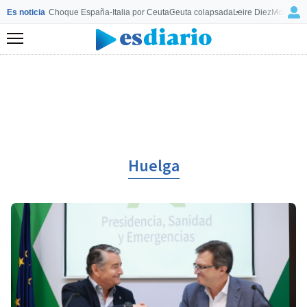
Es noticia
Choque España-Italia por Ceuta
Ceuta colapsada
Leire Diez
Mourinho
Menú
Huelga