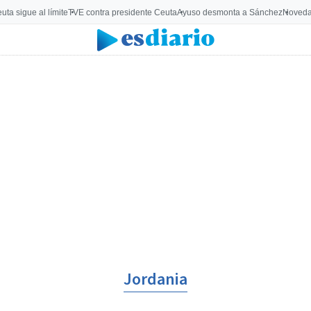
uta sigue al límite
TVE contra presidente Ceuta
Ayuso desmonta a Sánchez
Noveda
Jordania