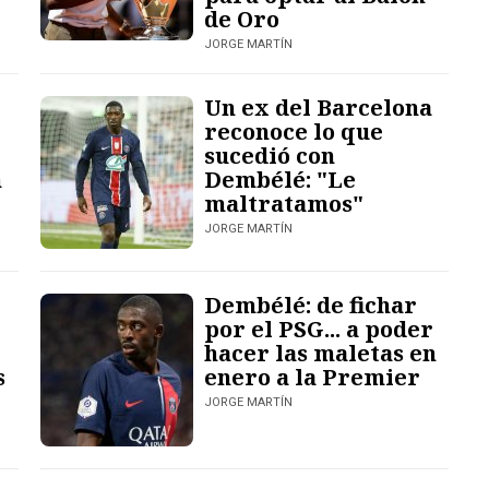
de Oro
JORGE MARTÍN
Un ex del Barcelona
reconoce lo que
sucedió con
n
Dembélé: "Le
maltratamos"
JORGE MARTÍN
Dembélé: de fichar
por el PSG... a poder
hacer las maletas en
s
enero a la Premier
JORGE MARTÍN