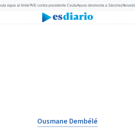
uta sigue al límite
TVE contra presidente Ceuta
Ayuso desmonta a Sánchez
Noveda
Ousmane Dembélé