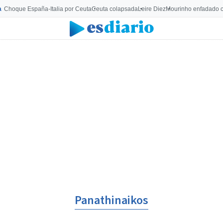
a
Choque España-Italia por Ceuta
Ceuta colapsada
Leire Diez
Mourinho enfadado c
Panathinaikos