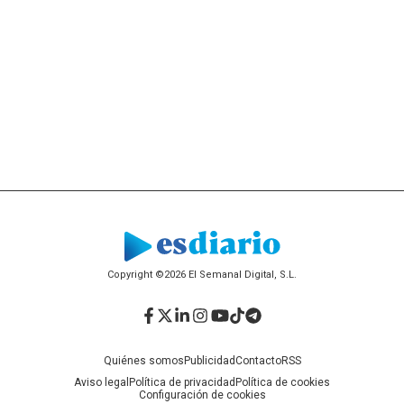
Copyright ©2026 El Semanal Digital, S.L.
Facebook
Twitter
LinkedIn
Instagram
YouTube
TikTok
Telegram
Quiénes somos
Publicidad
Contacto
RSS
Aviso legal
Política de privacidad
Política de cookies
Configuración de cookies