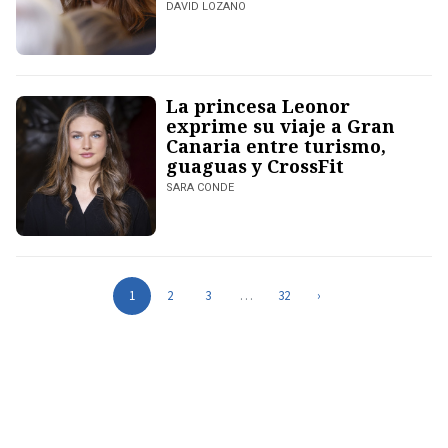
DAVID LOZANO
La princesa Leonor
exprime su viaje a Gran
Canaria entre turismo,
guaguas y CrossFit
SARA CONDE
1
2
3
…
32
›