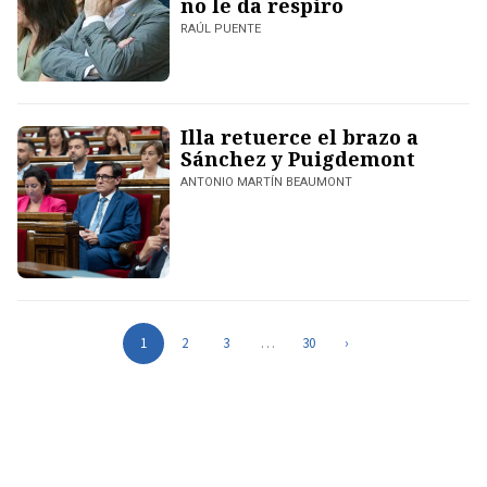
no le da respiro
RAÚL PUENTE
Illa retuerce el brazo a
Sánchez y Puigdemont
ANTONIO MARTÍN BEAUMONT
1
2
3
…
30
›