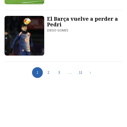
El Barça vuelve a perder a
Pedri
DIEGO GOMES
1
2
3
…
11
›