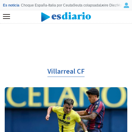
Es noticia
Choque España-Italia por Ceuta
Ceuta colapsada
Leire Diez
Mourinho
Menú
Villarreal CF