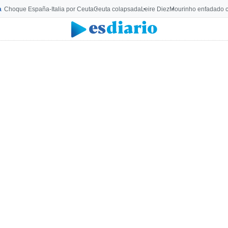
a
Choque España-Italia por Ceuta
Ceuta colapsada
Leire Diez
Mourinho enfadado c