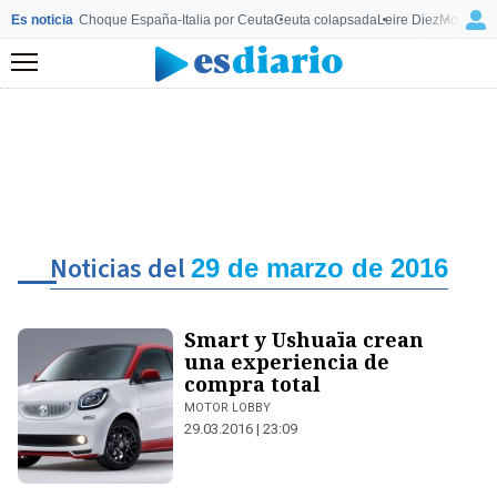
Es noticia
Choque España-Italia por Ceuta
Ceuta colapsada
Leire Diez
Mourinho
Menú
Noticias del
29 de marzo de 2016
Smart y Ushuaïa crean
una experiencia de
compra total
MOTOR LOBBY
29.03.2016 | 23:09