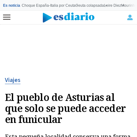
Es noticia
Choque España-Italia por Ceuta
Ceuta colapsada
Leire Diez
Mourinho
Menú
Viajes
El pueblo de Asturias al
que solo se puede acceder
en funicular
Esta pequeña localidad conserva una forma