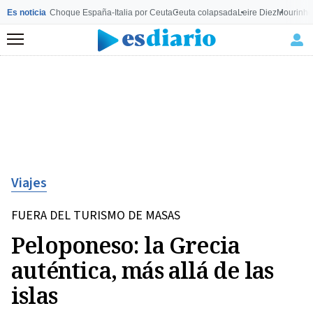
Es noticia
Choque España-Italia por Ceuta
Ceuta colapsada
Leire Diez
Mourinho
Menú
Viajes
FUERA DEL TURISMO DE MASAS
Peloponeso: la Grecia
auténtica, más allá de las
islas