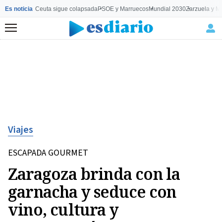
Es noticia
Ceuta sigue colapsada
PSOE y Marruecos
Mundial 2030
Zarzuela y M
Menú
Viajes
ESCAPADA GOURMET
Zaragoza brinda con la
garnacha y seduce con
vino, cultura y