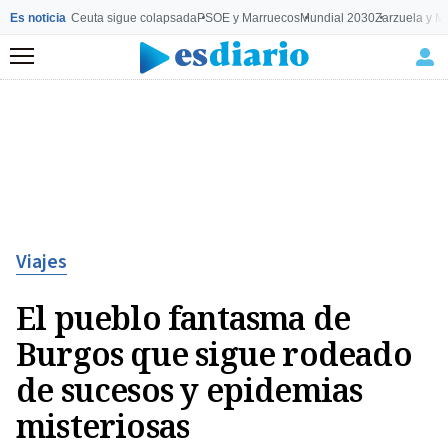
Es noticia
Ceuta sigue colapsada
PSOE y Marruecos
Mundial 2030
Zarzuela y M
Menú
Viajes
El pueblo fantasma de
Burgos que sigue rodeado
de sucesos y epidemias
misteriosas