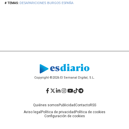
DESAPARICIONES
BURGOS
ESPAÑA
Copyright ©2026 El Semanal Digital, S.L.
Facebook
Twitter
LinkedIn
Instagram
YouTube
TikTok
Telegram
Quiénes somos
Publicidad
Contacto
RSS
Aviso legal
Política de privacidad
Política de cookies
Configuración de cookies