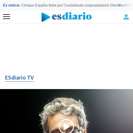
Es noticia
Choque España-Italia por Ceuta
Ceuta colapsada
Leire Diez
Mourinho
Menú
ESdiario TV