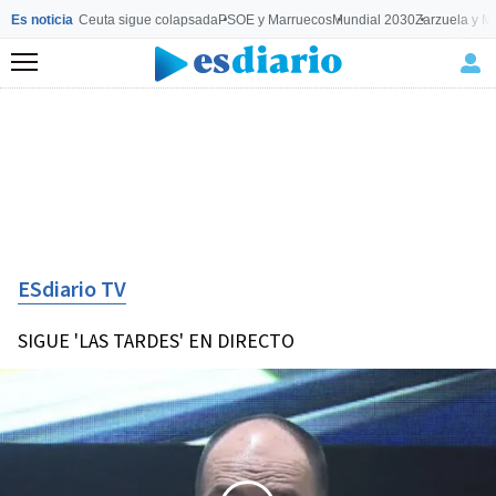
Es noticia
Ceuta sigue colapsada
PSOE y Marruecos
Mundial 2030
Zarzuela y M
Menú
ESdiario TV
SIGUE 'LAS TARDES' EN DIRECTO