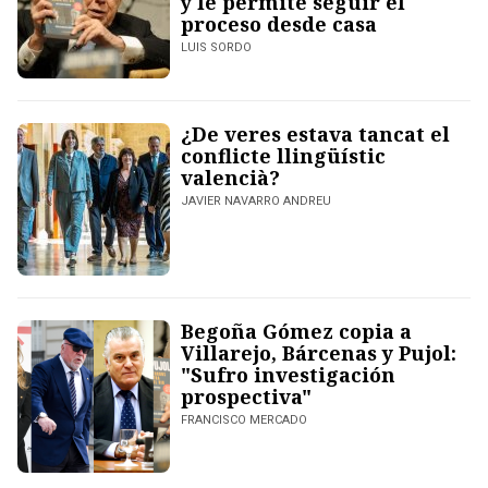
y le permite seguir el
proceso desde casa
LUIS SORDO
¿De veres estava tancat el
conflicte llingüístic
valencià?
JAVIER NAVARRO ANDREU
Begoña Gómez copia a
Villarejo, Bárcenas y Pujol:
"Sufro investigación
prospectiva"
FRANCISCO MERCADO