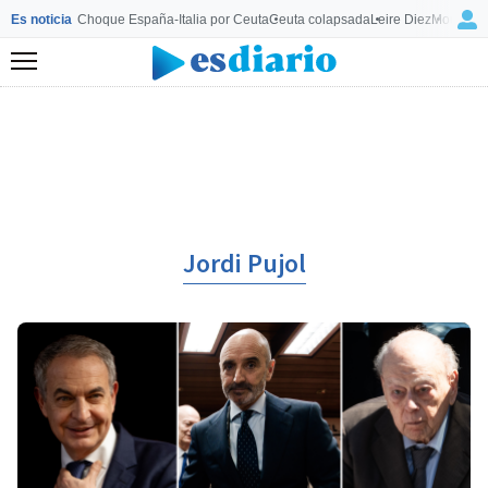
Es noticia
Choque España-Italia por Ceuta
Ceuta colapsada
Leire Diez
Mourinho
Menú
Jordi Pujol