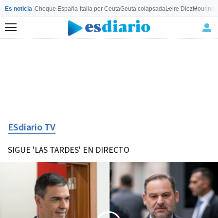
Es noticia
Choque España-Italia por Ceuta
Ceuta colapsada
Leire Diez
Mourinho
Menú
ESdiario TV
SIGUE 'LAS TARDES' EN DIRECTO