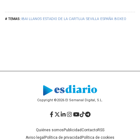
IBAI LLANOS
ESTADIO DE LA CARTUJA
SEVILLA
ESPAÑA
BOXEO
Copyright ©2026 El Semanal Digital, S.L.
Facebook
Twitter
LinkedIn
Instagram
YouTube
TikTok
Telegram
Quiénes somos
Publicidad
Contacto
RSS
Aviso legal
Política de privacidad
Política de cookies