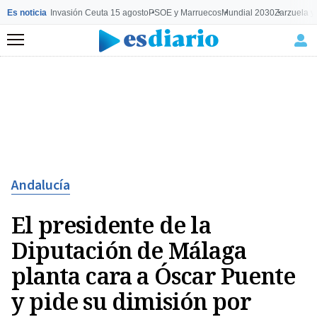
Es noticia
Invasión Ceuta 15 agosto
PSOE y Marruecos
Mundial 2030
Zarzuela y
Menú
Andalucía
El presidente de la
Diputación de Málaga
planta cara a Óscar Puente
y pide su dimisión por