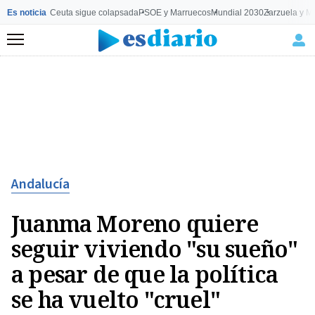
Es noticia
Ceuta sigue colapsada
PSOE y Marruecos
Mundial 2030
Zarzuela y M
Menú
Andalucía
Juanma Moreno quiere
seguir viviendo "su sueño"
a pesar de que la política
se ha vuelto "cruel"