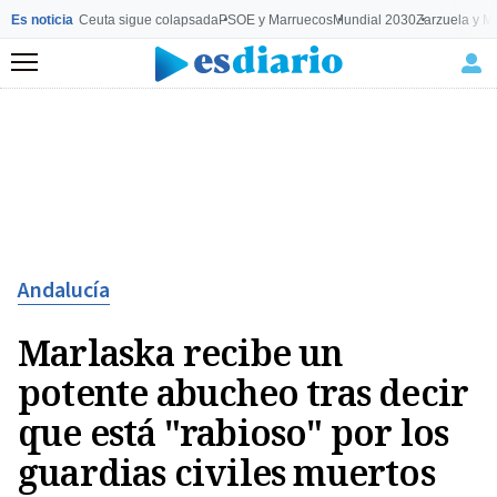
Es noticia
Ceuta sigue colapsada
PSOE y Marruecos
Mundial 2030
Zarzuela y M
Menú
Andalucía
Marlaska recibe un
potente abucheo tras decir
que está "rabioso" por los
guardias civiles muertos