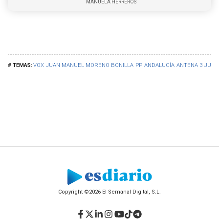
MANUELA HERREROS
VOX
JUAN MANUEL MORENO BONILLA
PP
ANDALUCÍA
ANTENA 3
JUNT
Copyright ©2026 El Semanal Digital, S.L.
Facebook
Twitter
LinkedIn
Instagram
YouTube
TikTok
Telegram