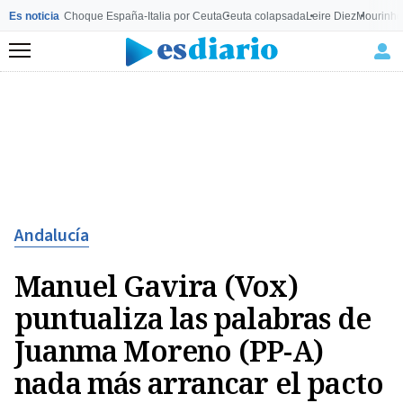
Es noticia
Choque España-Italia por Ceuta
Ceuta colapsada
Leire Diez
Mourinho
Menú
Andalucía
Manuel Gavira (Vox)
puntualiza las palabras de
Juanma Moreno (PP-A)
nada más arrancar el pacto