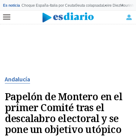
Es noticia
Choque España-Italia por Ceuta
Ceuta colapsada
Leire Diez
Mourinho
Menú
Andalucía
Papelón de Montero en el
primer Comité tras el
descalabro electoral y se
pone un objetivo utópico