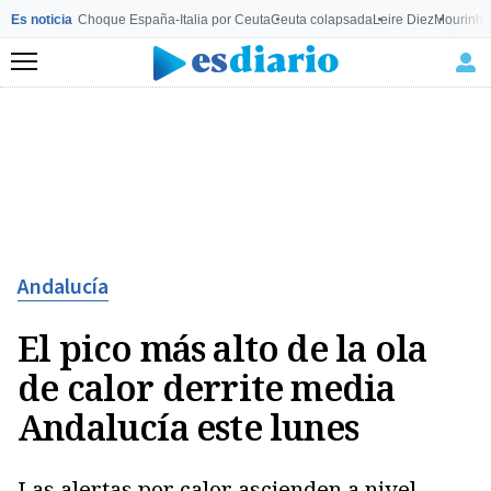
Es noticia
Choque España-Italia por Ceuta
Ceuta colapsada
Leire Diez
Mourinho
Menú
Andalucía
El pico más alto de la ola
de calor derrite media
Andalucía este lunes
Las alertas por calor ascienden a nivel