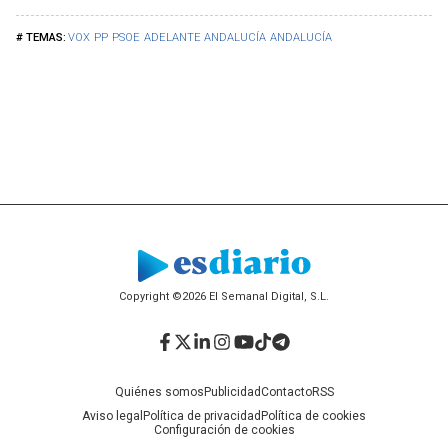
VOX
PP
PSOE
ADELANTE ANDALUCÍA
ANDALUCÍA
Copyright ©2026 El Semanal Digital, S.L.
Facebook
Twitter
LinkedIn
Instagram
YouTube
TikTok
Telegram
Quiénes somos
Publicidad
Contacto
RSS
Aviso legal
Política de privacidad
Política de cookies
Configuración de cookies