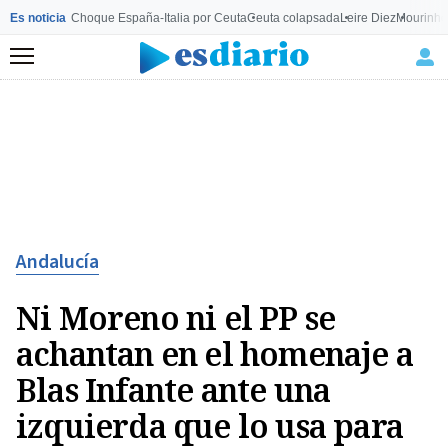
Es noticia
Choque España-Italia por Ceuta
Ceuta colapsada
Leire Diez
Mourinho
Menú
Andalucía
Ni Moreno ni el PP se
achantan en el homenaje a
Blas Infante ante una
izquierda que lo usa para