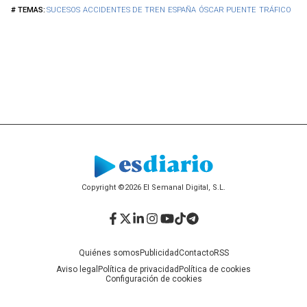
SUCESOS
ACCIDENTES DE TREN
ESPAÑA
ÓSCAR PUENTE
TRÁFICO
Copyright ©2026 El Semanal Digital, S.L.
Facebook
Twitter
LinkedIn
Instagram
YouTube
TikTok
Telegram
Quiénes somos
Publicidad
Contacto
RSS
Aviso legal
Política de privacidad
Política de cookies
Configuración de cookies