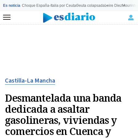
Es noticia
Choque España-Italia por Ceuta
Ceuta colapsada
Leire Diez
Mourinho
Menú
Castilla-La Mancha
Desmantelada una banda
dedicada a asaltar
gasolineras, viviendas y
comercios en Cuenca y