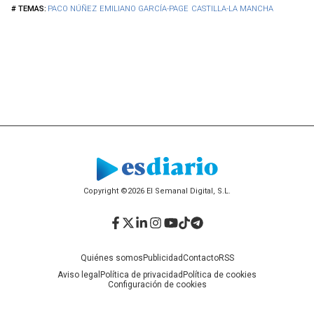
PACO NÚÑEZ
EMILIANO GARCÍA-PAGE
CASTILLA-LA MANCHA
Copyright ©2026 El Semanal Digital, S.L.
Facebook
Twitter
LinkedIn
Instagram
YouTube
TikTok
Telegram
Quiénes somos
Publicidad
Contacto
RSS
Aviso legal
Política de privacidad
Política de cookies
Configuración de cookies