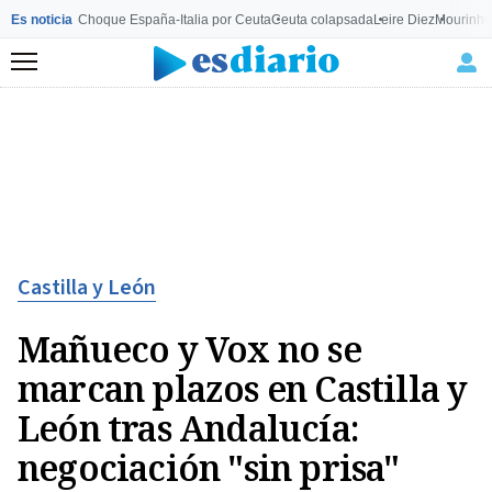
Es noticia
Choque España-Italia por Ceuta
Ceuta colapsada
Leire Diez
Mourinho
Menú
Castilla y León
Mañueco y Vox no se
marcan plazos en Castilla y
León tras Andalucía:
negociación "sin prisa"