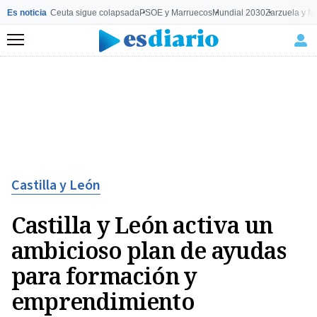
Es noticia
Ceuta sigue colapsada
PSOE y Marruecos
Mundial 2030
Zarzuela y M
Menú
Castilla y León
Castilla y León activa un
ambicioso plan de ayudas
para formación y
emprendimiento