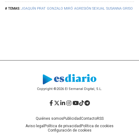
JOAQUÍN PRAT
GONZALO MIRÓ
AGRESIÓN SEXUAL
SUSANNA GRISO
FC
Copyright ©2026 El Semanal Digital, S.L.
Facebook
Twitter
LinkedIn
Instagram
YouTube
TikTok
Telegram
Quiénes somos
Publicidad
Contacto
RSS
Aviso legal
Política de privacidad
Política de cookies
Configuración de cookies