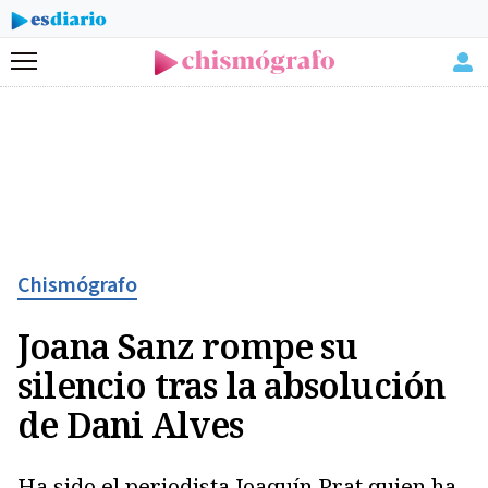
Menú
Chismógrafo
Joana Sanz rompe su
silencio tras la absolución
de Dani Alves
Ha sido el periodista Joaquín Prat quien ha