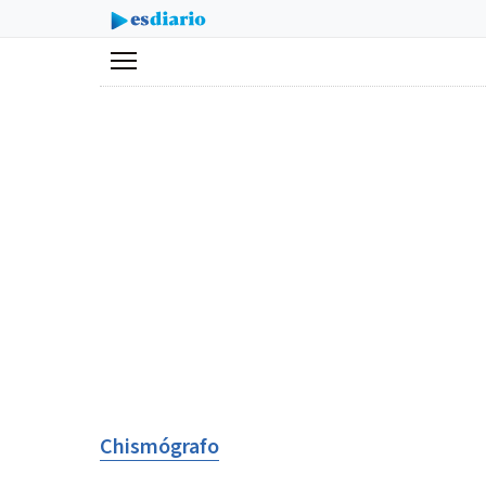
Menú
Chismógrafo