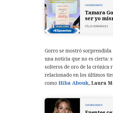
CHISMÓGRAFO
Tamara Gor
ser yo mi
FÉLIX HERNÁNDEZ
Gorro se mostró sorprendida d
una noticia que no es cierta: 
solteros de oro de la crónica 
relacionado en los últimos t
como
Hiba Abouk
, Laura M
CHISMÓGRAFO
Fuentes ce