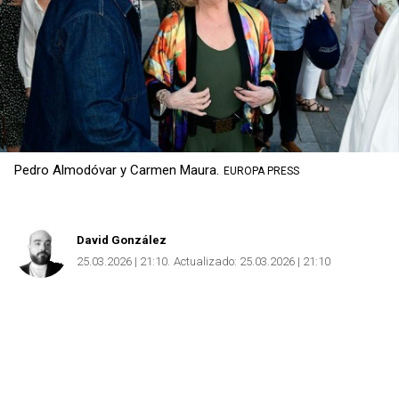
Copiar
Pedro Almodóvar y Carmen Maura.
EUROPA PRESS
David González
25.03.2026 | 21:10
Actualizado:
25.03.2026 | 21:10