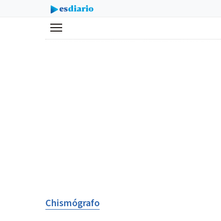
Menú
Chismógrafo